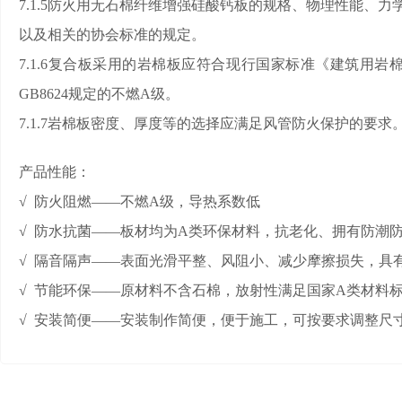
7.1.5防火用无石棉纤维增强硅酸钙板的规格、物理性能、力学
以及相关的协会标准的规定。
7.1.6复合板采用的岩棉板应符合现行国家标准《建筑用岩
GB8624规定的不燃A级。
7.1.7岩棉板密度、厚度等的选择应满足风管防火保护的要求
产品性能：
√ 防火阻燃——不燃A级，导热系数低
√ 防水抗菌——板材均为A类环保材料，抗老化、拥有防潮
√ 隔音隔声——表面光滑平整、风阻小、减少摩擦损失，具
√ 节能环保——原材料不含石棉，放射性满足国家A类材料
√ 安装简便——安装制作简便，便于施工，可按要求调整尺